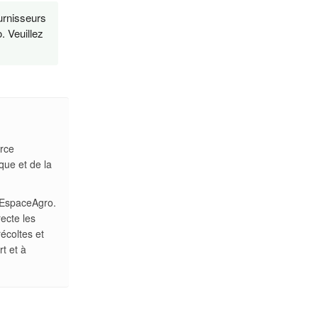
urnisseurs
. Veuillez
rce
que et de la
r EspaceAgro.
recte les
écoltes et
t et à