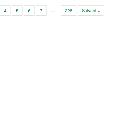
...
4
5
6
7
228
Suivant »