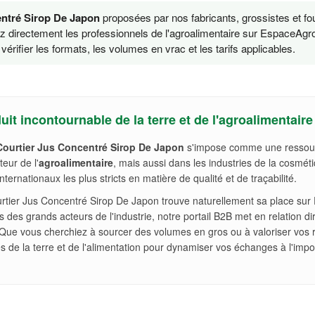
entré Sirop De Japon
proposées par nos fabricants, grossistes et fo
ez directement les professionnels de l'agroalimentaire sur EspaceAgro
érifier les formats, les volumes en vrac et les tarifs applicables.
it incontournable de la terre et de l'agroalimentaire
Courtier Jus Concentré Sirop De Japon
s'impose comme une ressou
teur de l'
agroalimentaire
, mais aussi dans les industries de la cosméti
rnationaux les plus stricts en matière de qualité et de traçabilité.
e, Courtier Jus Concentré Sirop De Japon trouve naturellement sa place su
es des grands acteurs de l'industrie, notre portail B2B met en relation di
 Que vous cherchiez à sourcer des volumes en gros ou à valoriser vos r
es de la terre et de l'alimentation pour dynamiser vos échanges à l'impor