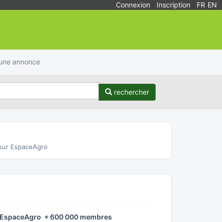
Connexion
|
Inscription
|
FR
/
EN
 une annonce
rechercher
sur EspaceAgro
é EspaceAgro + 600 000 membres