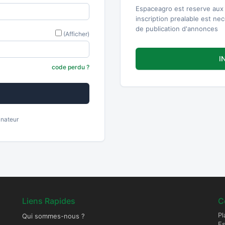
Espaceagro est reserve aux 
inscription prealable est ne
de publication d'annonces
(Afficher)
I
code perdu ?
inateur
Liens Rapides
C
Pl
Qui sommes-nous ?
E