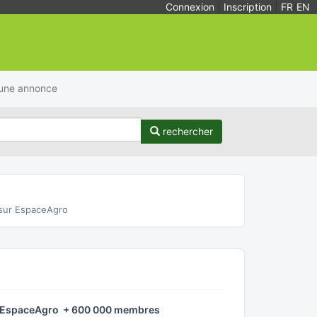
Connexion
|
Inscription
|
FR
/
EN
 une annonce
rechercher
sur EspaceAgro
é EspaceAgro + 600 000 membres