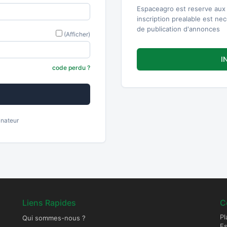
Espaceagro est reserve aux 
inscription prealable est ne
de publication d'annonces
(Afficher)
I
code perdu ?
inateur
Liens Rapides
C
Pl
Qui sommes-nous ?
E