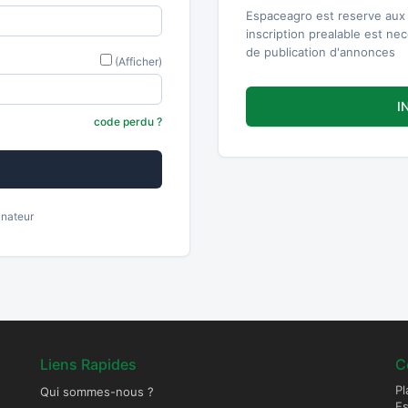
Espaceagro est reserve aux 
inscription prealable est ne
de publication d'annonces
(Afficher)
I
code perdu ?
inateur
Liens Rapides
C
Pl
Qui sommes-nous ?
E