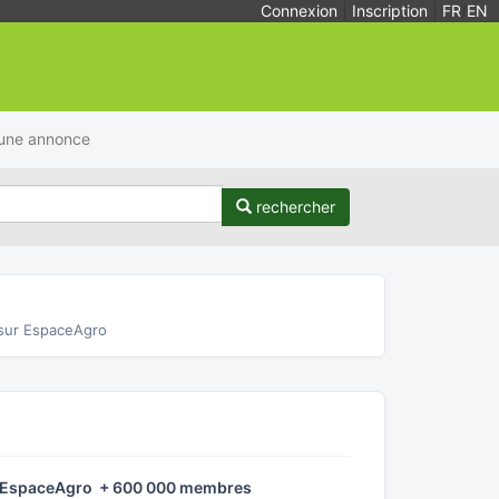
Connexion
|
Inscription
|
FR
/
EN
 une annonce
rechercher
sur EspaceAgro
é EspaceAgro + 600 000 membres