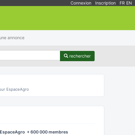
Connexion
|
Inscription
|
FR
/
EN
 une annonce
rechercher
sur EspaceAgro
é EspaceAgro + 600 000 membres