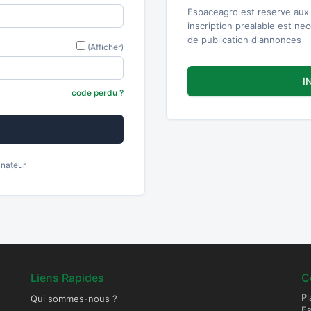
Espaceagro est reserve aux 
inscription prealable est ne
de publication d'annonces
(Afficher)
I
code perdu ?
inateur
Liens Rapides
C
Pl
Qui sommes-nous ?
E