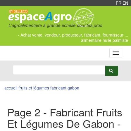
FR
/
EN
- Achat vente, vendeur, producteur, fabricant, fournisseur ...
alimentaire huile palmiste
Toggle
navigati
accueil
fruits et légumes
fabricant
gabon
Page 2 - Fabricant Fruits
Et Légumes De Gabon -