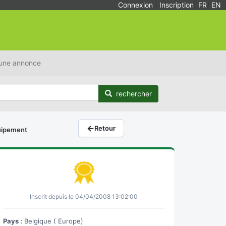
Connexion
|
Inscription
|
FR
/
EN
 une annonce
rechercher
←
Retour
quipement
Inscrit depuis le 04/04/2008 13:02:00
Pays :
Belgique ( Europe)