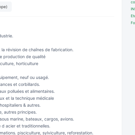
co
ope)
I
Et
Fo
ustrie.
 la révision de chaînes de fabrication.
de production de qualité
ulture, horticulture
équipement, neuf ou usagé.
ances et corbillards.
ux polluées et alimentaires.
ux et la technique médicale
ospitaliers & autres.
, autres principes.
sous marine, bateaux, cargos, avions.
d acier et traditionnelles.
mations. pisciculture, sylviculture, reforestation.