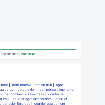
r une annonce ?
Inscription
ulture
|
petit bateau
|
station fruit
|
agro
au cargo
|
cargo avion
|
commerce alimentaire
|
ourtier commerce alimentaire
|
courtier le
nt eau
|
courtier agro alimentaires
|
courtier
urtier acier Belgique
|
courtier equipement