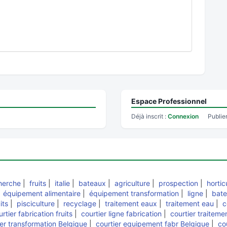
Espace Professionnel
Déjà inscrit :
Connexion
Publie
cherche
|
fruits
|
italie
|
bateaux
|
agriculture
|
prospection
|
hortic
|
équipement alimentaire
|
équipement transformation
|
ligne
|
bate
its
|
pisciculture
|
recyclage
|
traitement eaux
|
traitement eau
|
c
rtier fabrication fruits
|
courtier ligne fabrication
|
courtier traiteme
ier transformation Belgique
|
courtier equipement fabr Belgique
|
co