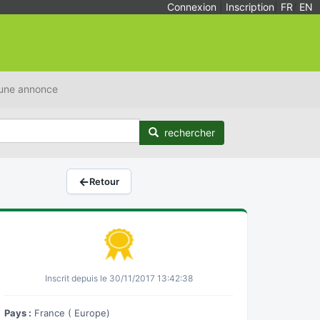
Connexion
|
Inscription
|
FR
/
EN
 une annonce
rechercher
←
Retour
Inscrit depuis le 30/11/2017 13:42:38
Pays :
France ( Europe)