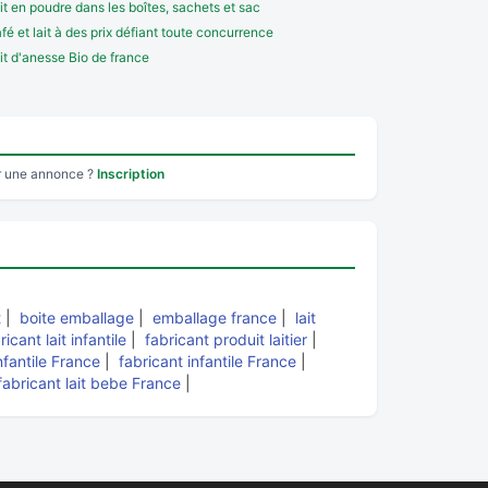
it en poudre dans les boîtes, sachets et sac
fé et lait à des prix défiant toute concurrence
it d'anesse Bio de france
r une annonce ?
Inscription
t
|
boite emballage
|
emballage france
|
lait
ricant lait infantile
|
fabricant produit laitier
|
infantile France
|
fabricant infantile France
|
fabricant lait bebe France
|