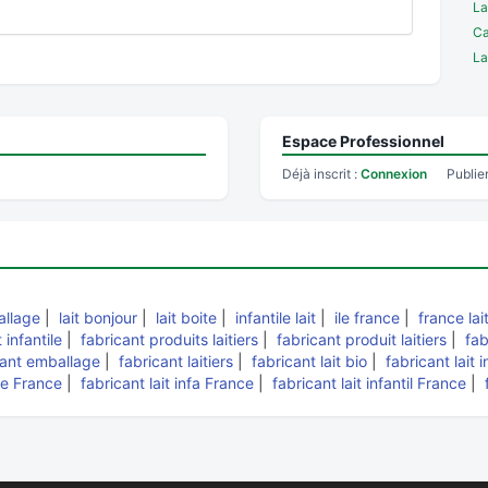
La
Ca
La
Espace Professionnel
Déjà inscrit :
Connexion
Publie
allage
|
lait bonjour
|
lait boite
|
infantile lait
|
ile france
|
france lai
t infantile
|
fabricant produits laitiers
|
fabricant produit laitiers
|
fab
cant emballage
|
fabricant laitiers
|
fabricant lait bio
|
fabricant lait 
ite France
|
fabricant lait infa France
|
fabricant lait infantil France
|