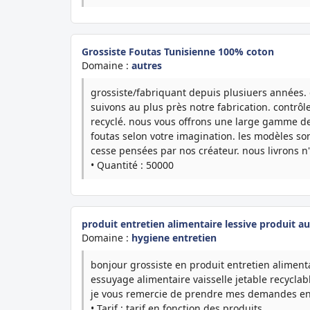
Grossiste Foutas Tunisienne 100% coton
Domaine :
autres
grossiste/fabriquant depuis plusiuers années. d
suivons au plus près notre fabrication. contrô
recyclé. nous vous offrons une large gamme de
foutas selon votre imagination. les modèles so
cesse pensées par nos créateur. nous livrons n'i 
• Quantité : 50000
produit entretien alimentaire lessive produit au
Domaine :
hygiene entretien
bonjour grossiste en produit entretien alimenta
essuyage alimentaire vaisselle jetable recyclab
je vous remercie de prendre mes demandes en c
• Tarif : tarif en fonction des produits