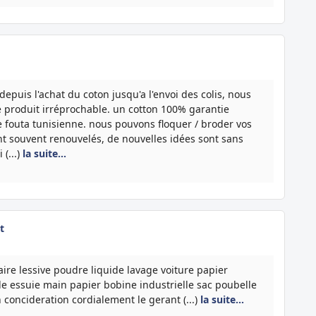
epuis l'achat du coton jusqu'a l'envoi des colis, nous
le produit irréprochable. un cotton 100% garantie
 fouta tunisienne. nous pouvons floquer / broder vos
nt souvent renouvelés, de nouvelles idées sont sans
(...)
la suite…
t
ire lessive poudre liquide lavage voiture papier
le essuie main papier bobine industrielle sac poubelle
oncideration cordialement le gerant (...)
la suite…