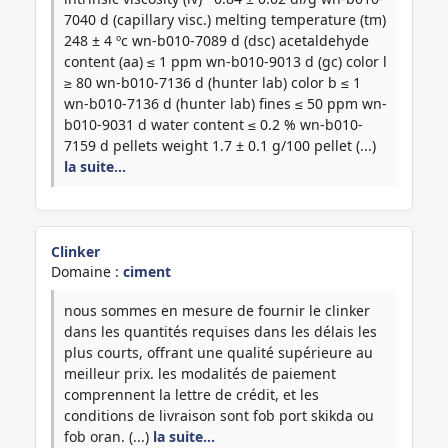
7040 d (capillary visc.) melting temperature (tm)
248 ± 4 ºc wn-b010-7089 d (dsc) acetaldehyde
content (aa) ≤ 1 ppm wn-b010-9013 d (gc) color l
≥ 80 wn-b010-7136 d (hunter lab) color b ≤ 1
wn-b010-7136 d (hunter lab) fines ≤ 50 ppm wn-
b010-9031 d water content ≤ 0.2 % wn-b010-
7159 d pellets weight 1.7 ± 0.1 g/100 pellet (...)
la suite…
Clinker
Domaine :
ciment
nous sommes en mesure de fournir le clinker
dans les quantités requises dans les délais les
plus courts, offrant une qualité supérieure au
meilleur prix. les modalités de paiement
comprennent la lettre de crédit, et les
conditions de livraison sont fob port skikda ou
fob oran. (...)
la suite…