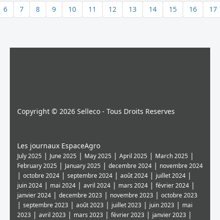
6
7
8
9
10
11
12
13
14
15
16
17
Copyright © 2026 Selleco - Tous Droits Reserves
Les journaux EspaceAgro
|
|
|
|
|
July 2025
June 2025
May 2025
April 2025
March 2025
|
|
|
February 2025
January 2025
decembre 2024
novembre 2024
|
|
|
|
|
octobre 2024
septembre 2024
août 2024
juillet 2024
|
|
|
|
|
juin 2024
mai 2024
avril 2024
mars 2024
février 2024
|
|
|
janvier 2024
decembre 2023
novembre 2023
octobre 2023
|
|
|
|
|
septembre 2023
août 2023
juillet 2023
juin 2023
mai
|
|
|
|
|
2023
avril 2023
mars 2023
février 2023
janvier 2023