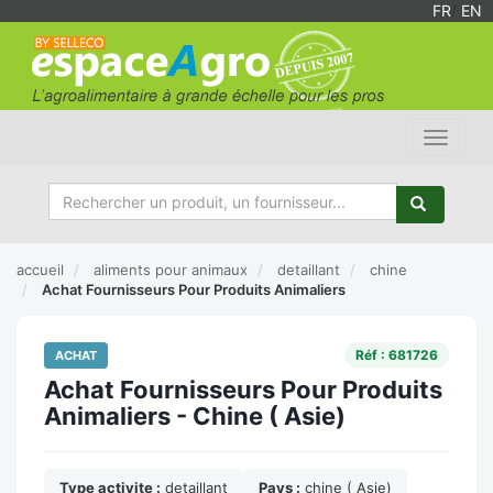
FR
/
EN
Toggle
navigat
accueil
aliments pour animaux
detaillant
chine
Achat Fournisseurs Pour Produits Animaliers
Réf : 681726
ACHAT
Achat Fournisseurs Pour Produits
Animaliers - Chine ( Asie)
Type activite :
detaillant
Pays :
chine ( Asie)