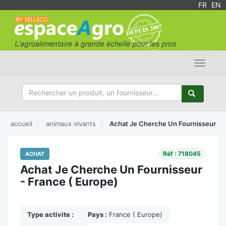
FR
/
EN
Toggle
navigat
accueil
animaux vivants
Achat Je Cherche Un Fournisseur
Réf : 718045
ACHAT
Achat Je Cherche Un Fournisseur
- France ( Europe)
Type activite :
Pays :
France ( Europe)