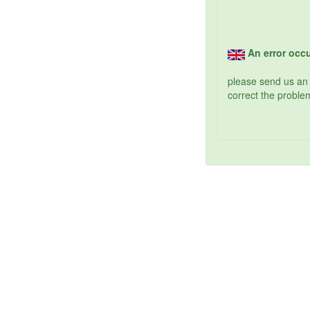
An error occu
please send us an
correct the problem