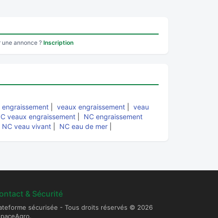
r une annonce ?
Inscription
|
engraissement
|
veaux engraissement
|
veau
C veaux engraissement
|
NC engraissement
|
NC veau vivant
|
NC eau de mer
|
ontact & Sécurité
ateforme sécurisée - Tous droits réservés © 2026
spaceAgro.