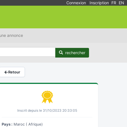
Connexion
|
Inscription
|
FR
/
EN
 une annonce
rechercher
←
Retour
Inscrit depuis le 31/10/2023 20:33:05
Pays :
Maroc ( Afrique)