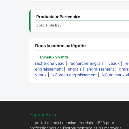
Producteur Partenaire
Spécialiste B2B.
Dans la même catégorie
animaux vivants
recherche veau
|
recherche engrais
|
veaux
|
re
engraissement
|
engrais
|
engraissement
|
grais
veaux
|
NC veau engraissement
|
NC animaux vi
EspaceAgro
Le portail mondial de mise en relation B2B pour les
professionnels de l'agroalimentaire et du mareyage.