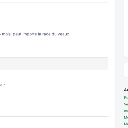
 mois, peut importe la race du veaux
e :
A
Po
Ve
es
Mo
Mo