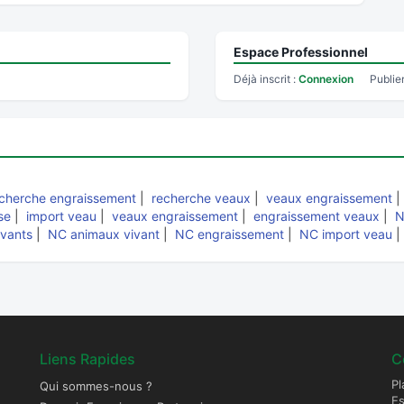
Espace Professionnel
Déjà inscrit :
Connexion
Publie
cherche engraissement
|
recherche veaux
|
veaux engraissement
se
|
import veau
|
veaux engraissement
|
engraissement veaux
|
N
vants
|
NC animaux vivant
|
NC engraissement
|
NC import veau
Liens Rapides
C
Pl
Qui sommes-nous ?
E