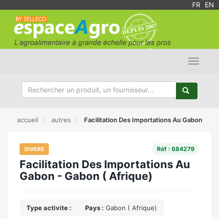
FR
/
EN
Toggle
navigat
accueil
autres
Facilitation Des Importations Au Gabon
Réf : 684279
DIVERS
Facilitation Des Importations Au
Gabon - Gabon ( Afrique)
Type activite :
Pays :
Gabon ( Afrique)