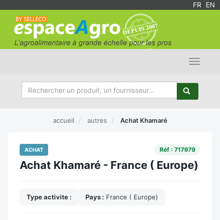
FR
/
EN
Toggle
navigat
accueil
autres
Achat Khamaré
Réf : 717979
ACHAT
Achat Khamaré - France ( Europe)
Type activite :
Pays :
France ( Europe)