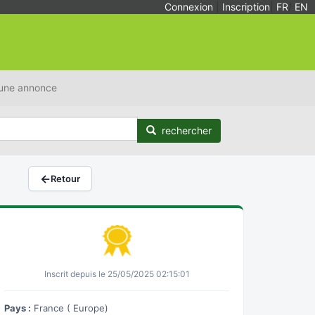
Connexion
|
Inscription
|
FR
/
EN
 une annonce
rechercher
←
Retour
Inscrit depuis le 25/05/2025 02:15:01
Pays :
France ( Europe)