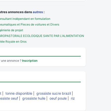
utres annonces dans
autres
:
nsultant indépendant en formulation
eumatiques et Pieces de voitures et Divers
génierie de projet
GROPASTORALE ECOLOGIQUE SANTE PAR L'ALIMENTATION
lée Royale en Gros
r une annonce ?
Inscription
t
|
tonne disponible
|
grossiste sucre brazil
|
ossiste oeuf
|
grossiste huile
|
oeuf poule
|
riz