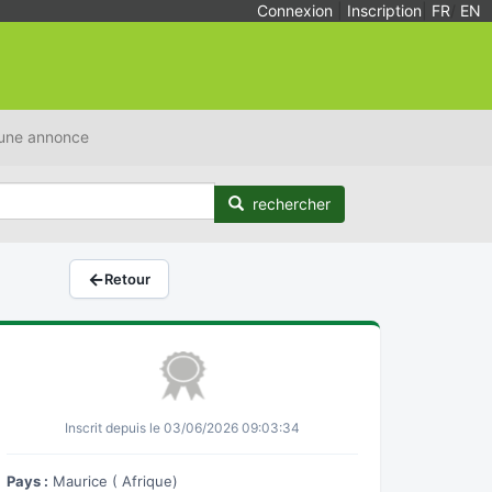
Connexion
|
Inscription
|
FR
/
EN
 une annonce
rechercher
←
Retour
Inscrit depuis le 03/06/2026 09:03:34
Pays :
Maurice ( Afrique)