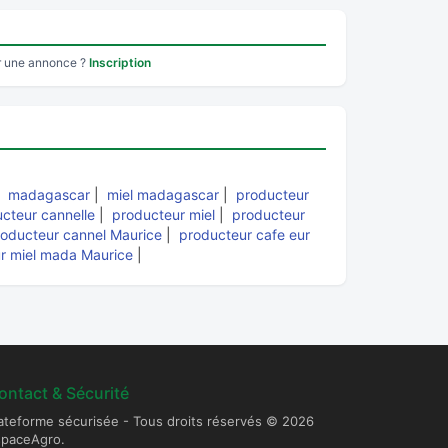
r une annonce ?
Inscription
|
madagascar
|
miel madagascar
|
producteur
cteur cannelle
|
producteur miel
|
producteur
roducteur cannel Maurice
|
producteur cafe eur
r miel mada Maurice
|
ontact & Sécurité
ateforme sécurisée - Tous droits réservés © 2026
spaceAgro.