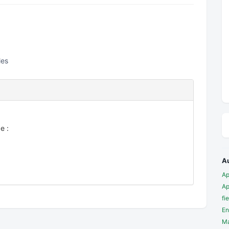
les
e :
A
Ap
Ap
fi
En
Ma