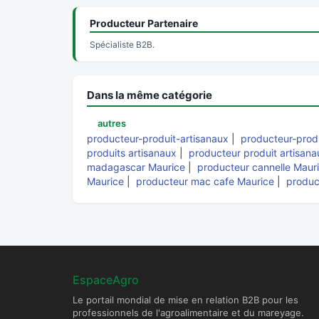
Producteur Partenaire
Spécialiste B2B.
Dans la même catégorie
autres
producteur-produit-artisanaux
|
producteur-produ
produits artisanaux
|
producteur produit artisana
madagascar Maurice
|
producteur cannelle Maur
Maurice
|
producteur mac cafe Maurice
|
produc
EspaceAgro
Le portail mondial de mise en relation B2B pour les
professionnels de l'agroalimentaire et du mareyage.