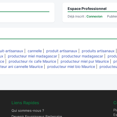
Espace Professionnel
Déjà inscrit :
Connexion
Publie
it-artisanaux
|
cannelle
|
produit artisanaux
|
produits artisanaux
ux
|
producteur miel madagascar
|
producteur madagascar
|
produ
ice
|
producteur rix cafe Maurice
|
producteur miel pur Maurice
|
p
teur ani cannelle Maurice
|
producteur miel bio Maurice
|
producteu
Liens Rapides
C
Pl
Qui sommes-nous ?
E
Devenir Fournisseur Partenaire