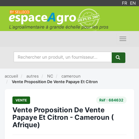
FR
/
EN
Toggle
navigat
accueil
autres
NC
cameroun
Vente Proposition De Vente Papaye Et Citron
Réf : 684632
VENTE
Vente Proposition De Vente
Papaye Et Citron - Cameroun (
Afrique)