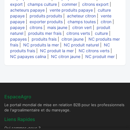
export
|
champs culture
|
commer
|
citrons export
|
acheteurs papaye
|
vente produits papaye
|
culture
papaye
|
produits produits
|
acheteur citron
|
vente
papaye
|
exporter produits
|
champs toutes
|
citron
|
papaye
|
citrons
|
mais jaune
|
citron vert
|
produit
naturel
|
produits mer frais
|
citrons verts
|
culture
|
papayes
|
produits frais
|
citron jaune
|
NC produits mer
frais
|
NC produits la mer
|
NC produit naturel
|
NC
produits frais
|
NC produit la mer
|
NC citrons verts
|
NC papayes calina
|
NC citron jaune
|
NC produit mer
|
EspaceAgro
Le portail mondial de mise en relation B2B pour les professionnels
de l'agroalimentaire et du mareyage.
Liens Rapides
Qui sommes-nous ?