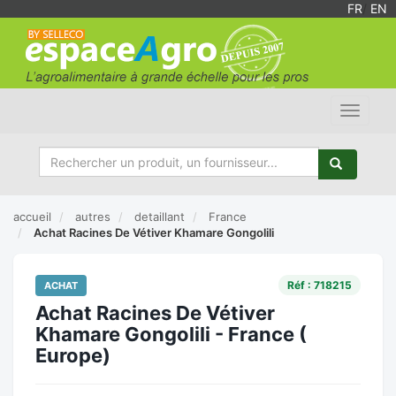
FR
/
EN
Toggle
navigat
accueil
autres
detaillant
France
Achat Racines De Vétiver Khamare Gongolili
Réf : 718215
ACHAT
Achat Racines De Vétiver
Khamare Gongolili - France (
Europe)