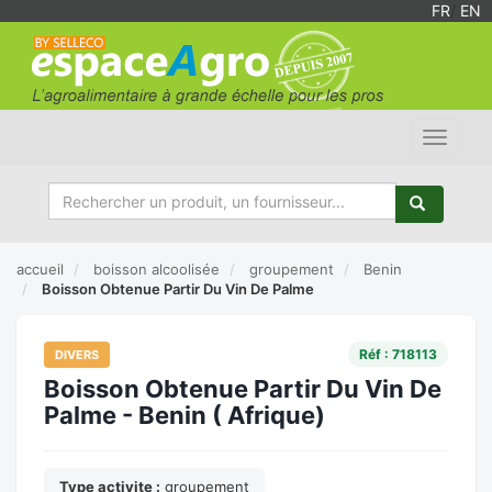
FR
/
EN
Toggle
navigat
accueil
boisson alcoolisée
groupement
Benin
Boisson Obtenue Partir Du Vin De Palme
Réf : 718113
DIVERS
Boisson Obtenue Partir Du Vin De
Palme - Benin ( Afrique)
Type activite :
groupement