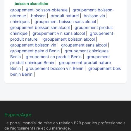
boisson alcoolisée
groupement-boisson-obtenue
|
groupement-boisson-
obtenue
|
boisson
|
produit naturel
|
boisson vin
|
chimiques
|
groupement boisson sans alcool
|
groupement boisson san alcool
|
groupement produit
chimique
|
groupement vin sans alcool
|
groupement
produit naturel
|
groupement boisson alcool
|
groupement boisson vin
|
groupement sans alcool
|
groupement palm d Benin
|
groupement chimiques
Benin
|
groupement co produit Benin
|
groupement
produit chimique Benin
|
groupement produit nature
Benin
|
groupement boisson vin Benin
|
groupement bois
benin Benin
|
EspaceAgro
Le portail mondial de mise en relation B2B pour les professionnels
de l'agroalimentaire et du mareyage.