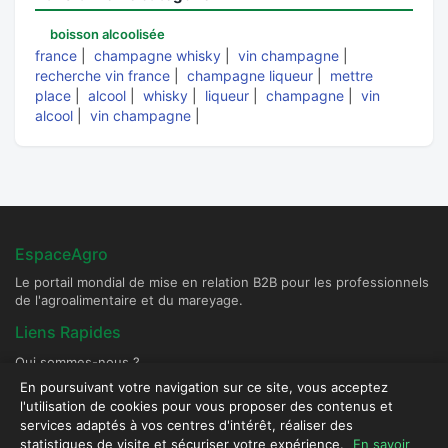
boisson alcoolisée
france
|
champagne whisky
|
vin champagne
|
recherche vin france
|
champagne liqueur
|
mettre
place
|
alcool
|
whisky
|
liqueur
|
champagne
|
vin
alcool
|
vin champagne
|
EspaceAgro
Le portail mondial de mise en relation B2B pour les professionnels
de l'agroalimentaire et du mareyage.
Liens Rapides
Qui sommes-nous ?
Devenir Fournisseur Partenaire
En poursuivant votre navigation sur ce site, vous acceptez
l'utilisation de cookies pour vous proposer des contenus et
Publier une annonce
services adaptés à vos centres d'intérêt, réaliser des
Contact & Sécurité
statistiques de visite et sécuriser votre expérience.
En savoir