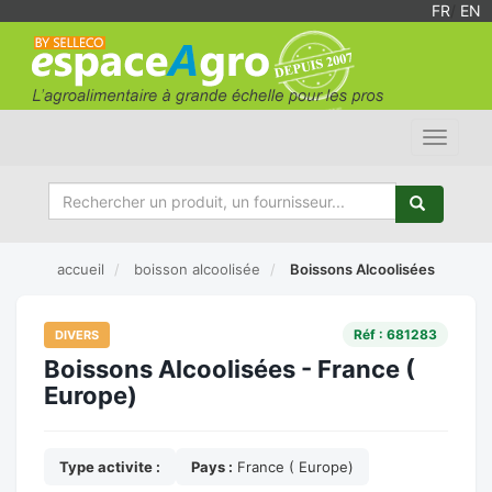
FR
/
EN
Toggle
navigat
accueil
boisson alcoolisée
Boissons Alcoolisées
Réf : 681283
DIVERS
Boissons Alcoolisées - France (
Europe)
Type activite :
Pays :
France ( Europe)