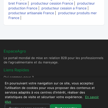
bret France
|
producteur cession France
|
producteur
production France
|
producteur cession a France
|
producteur artisanale France
|
producteur produits mer
France
|
EspaceAgro
Le portail mondial de mise en relation B2B pour les professionnels
de l'agroalimentaire et du mareyage.
Liens Rapides
Qui sommes-nous ?
Devenir Fournisseur Partenaire
En poursuivant votre navigation sur ce site, vous acceptez
l'utilisation de cookies pour vous proposer des contenus et
Publier une annonce
services adaptés à vos centres d'intérêt, réaliser des
Contact & Sécurité
statistiques de visite et sécuriser votre expérience.
En savoir
plus
Plateforme sécurisée - Tous droits réservés © 2026 EspaceAgro.