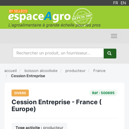
FR
/
EN
Toggle
navigat
accueil
boisson alcoolisée
producteur
France
Cession Entreprise
Réf : 500695
DIVERS
Cession Entreprise - France (
Europe)
Type activite :
producteur