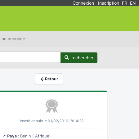
Connexion
|
Inscription
|
FR
/
EN
 une annonce
rechercher
←
Retour
Inscrit depuis le 01/02/2016 18:14:28
📍
Pays :
Benin ( Afrique)