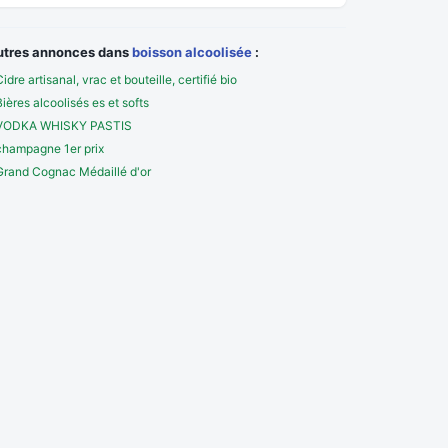
utres annonces dans
boisson alcoolisée
:
Cidre artisanal, vrac et bouteille, certifié bio
Bières alcoolisés es et softs
VODKA WHISKY PASTIS
champagne 1er prix
Grand Cognac Médaillé d'or