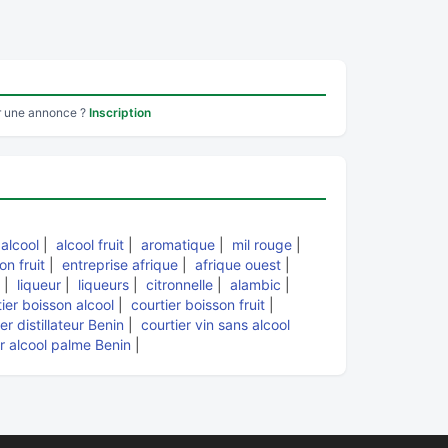
r une annonce ?
Inscription
|
alcool
|
alcool fruit
|
aromatique
|
mil rouge
|
ron fruit
|
entreprise afrique
|
afrique ouest
|
|
liqueur
|
liqueurs
|
citronnelle
|
alambic
|
ier boisson alcool
|
courtier boisson fruit
|
er distillateur Benin
|
courtier vin sans alcool
er alcool palme Benin
|