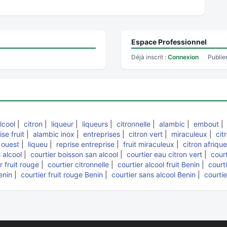
Espace Professionnel
Déjà inscrit :
Connexion
Publie
lcool
|
citron
|
liqueur
|
liqueurs
|
citronnelle
|
alambic
|
embout
se fruit
|
alambic inox
|
entreprises
|
citron vert
|
miraculeux
|
cit
 ouest
|
liqueu
|
reprise entreprise
|
fruit miraculeux
|
citron afrique
 alcool
|
courtier boisson san alcool
|
courtier eau citron vert
|
court
r fruit rouge
|
courtier citronnelle
|
courtier alcool fruit Benin
|
courti
enin
|
courtier fruit rouge Benin
|
courtier sans alcool Benin
|
courti