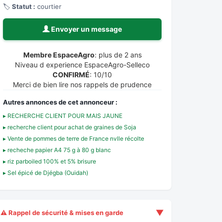
🏷️
Statut :
courtier
Envoyer un message
Membre EspaceAgro
: plus de 2 ans
Niveau d experience EspaceAgro-Selleco
CONFIRMÉ
: 10/10
Merci de bien lire nos rappels de prudence
Autres annonces de cet annonceur :
▸ RECHERCHE CLIENT POUR MAIS JAUNE
▸ recherche client pour achat de graines de Soja
▸ Vente de pommes de terre de France nvlle récolte
▸ recheche papier A4 75 g à 80 g blanc
▸ riz parboiled 100% et 5% brisure
▸ Sel épicé de Djégba (Ouidah)
▼
⚠️ Rappel de sécurité & mises en garde