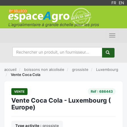
FR
/
EN
Toggle
navigat
accueil
boissons non alcolisée
grossiste
Luxembourg
Vente Coca Cola
Réf : 686443
VENTE
Vente Coca Cola - Luxembourg (
Europe)
Type activite :
grossiste