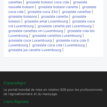
canettes
|
grossiste boisson coca cola
|
grossiste
nouvelle boisson
|
grossiste boisson canette
|
grossiste
coca cola
|
grossiste coca 33cl
|
grossiste canettes
|
grossiste boissons
|
grossiste canette
|
grossiste
boisson
|
grossiste amat Luxembourg
|
grossiste coca
col Luxembourg
|
grossiste canette pet Luxembourg
|
grossiste canettes vin Luxembourg
|
grossiste cola bio
Luxembourg
|
grossiste canettes Luxembourg
|
grossiste coca Luxembourg
|
grossiste coca cola 0
Luxembourg
|
grossiste coca cola l Luxembourg
|
grossiste jus canette Luxembourg
|
EspaceAgro
Le portail mondial de mise en relation B2B pour les professionnels
de l'agroalimentaire et du mareyage.
Liens Rapides