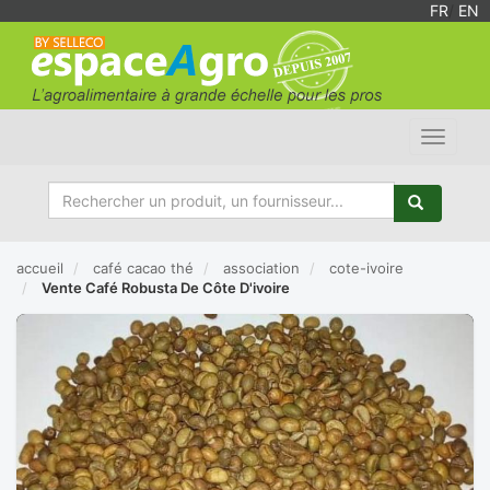
FR
/
EN
Toggle
navigat
accueil
café cacao thé
association
cote-ivoire
Vente Café Robusta De Côte D'ivoire