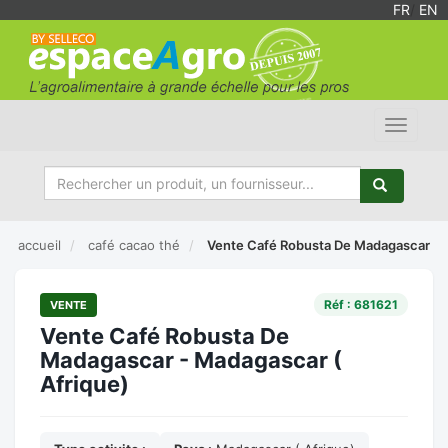
FR
/
EN
Toggle
navigat
accueil
café cacao thé
Vente Café Robusta De Madagascar
Réf : 681621
VENTE
Vente Café Robusta De
Madagascar - Madagascar (
Afrique)