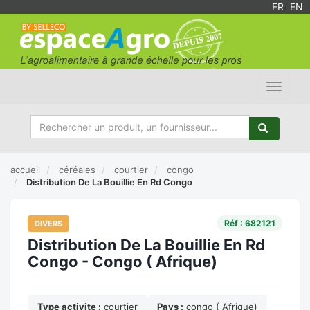
FR
/
EN
Toggle
navigat
accueil
céréales
courtier
congo
Distribution De La Bouillie En Rd Congo
Réf : 682121
DIVERS
Distribution De La Bouillie En Rd
Congo - Congo ( Afrique)
Type activite :
courtier
Pays :
congo ( Afrique)