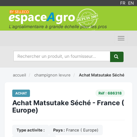
FR
/
EN
Toggle
navigat
accueil
champignon levure
Achat Matsutake Séché
Réf : 686318
ACHAT
Achat Matsutake Séché - France (
Europe)
Type activite :
Pays :
France ( Europe)