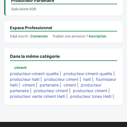
Producteur Partenaire
Spécialiste B2B.
Espace Professionnel
Déjà inscrit :
Connexion
Publier une annonce ?
Inscription
Dans la même catégorie
ciment
producteur-ciment-qualite
|
producteur-ciment-qualite
|
producteur haiti
|
producteur ciment
|
haiti
|
fournisseur
haiti
|
ciment
|
partenaire
|
ciment
|
producteur
partenaire
|
producteur ciment
|
producteur ciment
|
producteur vente ciment Haiti
|
producteur tones Haiti
|