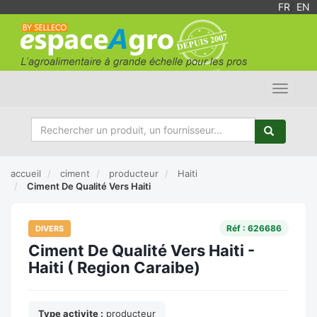
FR
/
EN
Toggle
navigat
accueil
ciment
producteur
Haiti
Ciment De Qualité Vers Haiti
Réf : 626686
DIVERS
Ciment De Qualité Vers Haiti -
Haiti ( Region Caraibe)
Type activite :
producteur