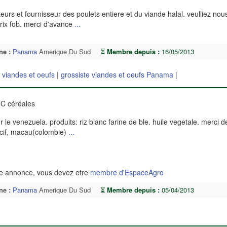
rs et fournisseur des poulets entiere et du viande halal. veulliez nou
prix fob. merci d'avance
...
ne :
Panama
Amerique Du Sud
⏳
Membre depuis :
16/05/2013
e viandes et oeufs
|
grossiste viandes et oeufs Panama
|
C céréales
le venezuela. produits: riz blanc farine de ble. huile vegetale. merci 
x cif, macau(colombie)
...
te annonce, vous devez etre
membre d'EspaceAgro
ne :
Panama
Amerique Du Sud
⏳
Membre depuis :
05/04/2013