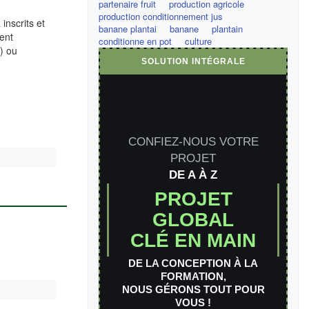
partenaire fruit
production agricole
production conditionnement jus
inscrits et
banane plantai
banane
plantain
ment
conditionne en pot
culture
e) ou
SOLUTION INTÉGRALE
CONFIEZ-NOUS VOTRE
PROJET
DE A À Z
PROJET
GLOBAL
CLÉ EN MAIN
DE LA CONCEPTION À LA
FORMATION,
NOUS GÉRONS TOUT POUR
VOUS !