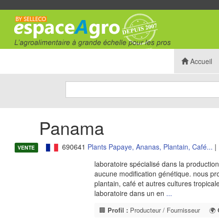
Accueil
Panama
690641
Plants Papaye, Ananas, Plantain, Café...
|
VENTE
laboratoire spécialisé dans la production
aucune modification génétique. nous pr
plantain, café et autres cultures tropical
laboratoire dans un en
...
🏢
Profil :
Producteur / Fournisseur
🌍