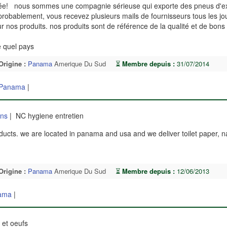
e! nous sommes une compagnie sérieuse qui exporte des pneus d'ex
probablement, vous recevez plusieurs mails de fournisseurs tous les jo
 nos produits. nos produits sont de référence de la qualité et de bons 
e quel pays
Origine :
Panama
Amerique Du Sud
⏳
Membre depuis :
31/07/2014
Panama
|
ins
| NC hygiene entretien
ucts. we are located in panama and usa and we deliver toilet paper, n
Origine :
Panama
Amerique Du Sud
⏳
Membre depuis :
12/06/2013
ama
|
 et oeufs