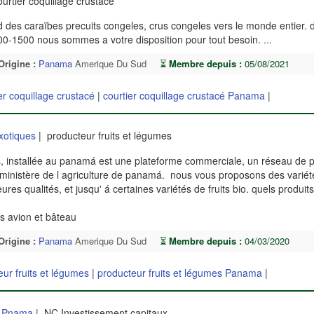
urtier coquillage crustacé
es caraïbes precuits congeles, crus congeles vers le monde entier. d
300-1500 nous sommes a votre disposition pour tout besoin.
...
Origine :
Panama
Amerique Du Sud
⏳
Membre depuis :
05/08/2021
er coquillage crustacé
|
courtier coquillage crustacé Panama
|
xotiques
| producteur fruits et légumes
ais, installée au panamá est une plateforme commerciale, un réseau de 
e ministère de l agriculture de panamá. nous vous proposons des variété
res qualités, et jusqu' á certaines variétés de fruits bio. quels produi
rs avion et bâteau
Origine :
Panama
Amerique Du Sud
⏳
Membre depuis :
04/03/2020
ur fruits et légumes
|
producteur fruits et légumes Panama
|
De Pnama
| NC Investissement capitaux