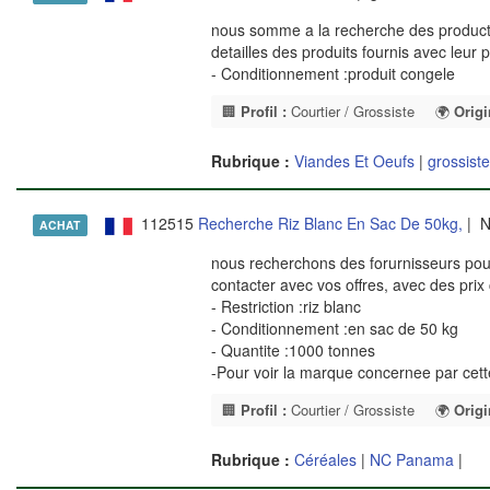
nous somme a la recherche des producteu
detailles des produits fournis avec leur 
- Conditionnement :produit congele
🏢
Profil :
Courtier / Grossiste
🌍
Origi
Rubrique :
Viandes Et Oeufs
|
grossist
112515
Recherche Riz Blanc En Sac De 50kg,
| N
ACHAT
nous recherchons des forurnisseurs pour 
contacter avec vos offres, avec des pri
- Restriction :riz blanc
- Conditionnement :en sac de 50 kg
- Quantite :1000 tonnes
-Pour voir la marque concernee par cet
🏢
Profil :
Courtier / Grossiste
🌍
Origi
Rubrique :
Céréales
|
NC Panama
|