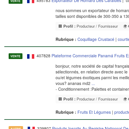
495783
Exportateur De Homard Des Caraïbes
| co
VENTE
nous sommes un exportateur de homard d
tailles sont disponibles de 300-350 a 1
🏢
Profil :
Producteur / Fournisseur
🌍
Rubrique :
Coquillage Crustacé
|
courti
407828
Plateforme Commerciale Panamá Fruits E
VENTE
bonjour, notre société de capital franç
sélectionnés, en relation directe avec l
ou/et légumes éxotiques parmi les meilleu
vous? ananas md2
...
- Conditionnement :Palettes et containe
🏢
Profil :
Producteur / Fournisseur
🌍
Rubrique :
Fruits Et Légumes
|
producte
329807
Produits Inscrits Au Registre Nationnal 
AUTRE