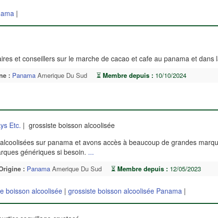
nama
|
aires et conseillers sur le marche de cacao et cafe au panama et dans 
ne :
Panama
Amerique Du Sud
⏳
Membre depuis :
10/10/2024
|
ys Etc.
| grossiste boisson alcoolisée
 alcoolisées sur panama et avons accès à beaucoup de grandes marq
marques génériques si besoin.
...
Origine :
Panama
Amerique Du Sud
⏳
Membre depuis :
12/05/2023
te boisson alcoolisée
|
grossiste boisson alcoolisée Panama
|