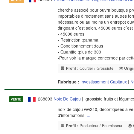
cherche associé pour ouvrir boutique pr
importables directement sans autres form
nécessaire ou au moins un entrepot ouver
dirigeant c´est selon. 45000 euros c´est
- 45000 euros
- Restriction :panama
- Conditionnement :tous
- Quantite :plus de 300
-Pour voir la marque concernee par cet
🏢
Profil :
Courtier / Grossiste
🌍
Origi
Rubrique :
Investissement Capitaux
|
N
268893
Noix De Cajou
| grossiste fruits et légum
VENTE
noix de cajou ww240, décortiquées à ven
d'informations.
...
🏢
Profil :
Producteur / Fournisseur
🌍