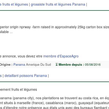
e fruits et légumes
|
grossiste fruits et légumes Panama
|
perior origin nprway -farm raised in approximately 25kg carton box siz
ilable
...
te annonce, vous devez etre
membre d'EspaceAgro
Origine :
Panama
Amerique Du Sud
⏳
Membre depuis :
05/08/2016
ns
|
detaillant poissons Panama
|
ement fruits et légumes
nama (panama city), nos plantations se trouvent au costa rica, en éq
t situés à marseille (france), casablanca (maroc), guayaquil (equate
 d’étendre notre présence aux états unis avec des bureaux flambant n