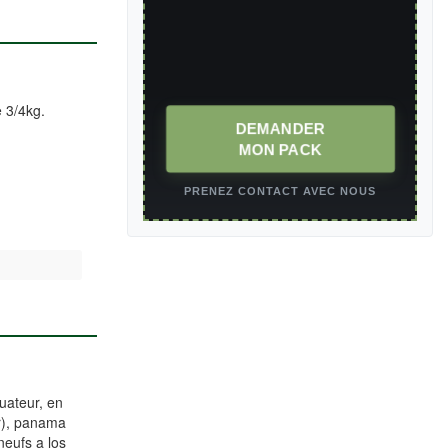
e 3/4kg.
DEMANDER
MON PACK
PRENEZ CONTACT AVEC NOUS
uateur, en
ur), panama
eufs a los