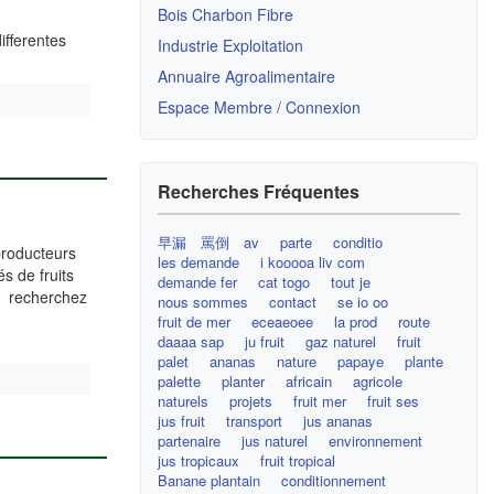
Bois Charbon Fibre
ifferentes
Industrie Exploitation
Annuaire Agroalimentaire
Espace Membre / Connexion
Recherches Fréquentes
早漏 罵倒 av
parte
conditio
producteurs
les demande
i kooooa liv com
s de fruits
demande fer
cat togo
tout je
ts recherchez
nous sommes
contact
se io oo
fruit de mer
­eceaeoee
la prod
route
daaaa sap
ju fruit
gaz naturel
fruit
palet
ananas
nature
papaye
plante
palette
planter
africain
agricole
naturels
projets
fruit mer
fruit ses
jus fruit
transport
jus ananas
partenaire
jus naturel
environnement
jus tropicaux
fruit tropical
Banane plantain
conditionnement