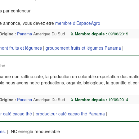
s par conteneur
te annonce, vous devez etre
membre d'EspaceAgro
Origine :
Panama
Amerique Du Sud
⏳
Membre depuis :
09/06/2015
ent fruits et légumes
|
groupement fruits et légumes Panama
|
thé
canne non raffine.cafe, la production en colombie.exportation des mati
 nous avons notre productions, organic, biologique, la quantite et con
Origine :
Panama
Amerique Du Sud
⏳
Membre depuis :
10/09/2014
r café cacao thé
|
producteur café cacao thé Panama
|
és.
| NC energie renouvelable