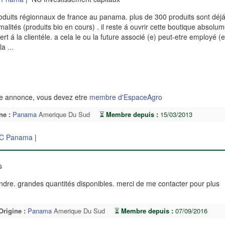
oduits régionnaux de france au panama. plus de 300 produits sont déjá 
alités (produits bio en cours) . il reste á ouvrir cette boutique absolu
t á la clientéle. a cela le ou la future associé (e) peut-etre employé (
 la
...
te annonce, vous devez etre
membre d'EspaceAgro
ne :
Panama
Amerique Du Sud
⏳
Membre depuis :
15/03/2013
C Panama
|
es
dre. grandes quantités disponibles. merci de me contacter pour plus
Origine :
Panama
Amerique Du Sud
⏳
Membre depuis :
07/09/2016