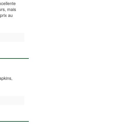
cellente
urs, mais
prix au
apkins,