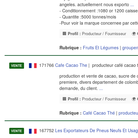
angeles. actuellement nous exporto
...
- Conditionnement :1080 or 1200 caisse
- Quantite :5000 tonnes/mois
-Pour voir la marque concernee par cet
🏢
Profil :
Producteur / Fournisseur
🌍
Rubrique :
Fruits Et Légumes
|
groupem
171766
Cafe Cacao The
| producteur café cacao 
VENTE
production et vente de cacao, sucre de 
premiere, divers departement de colombie
demande, du client.
...
🏢
Profil :
Producteur / Fournisseur
🌍
Rubrique :
Café Cacao Thé
|
producteu
167752
Les Exportateurs De Pneus Neufs Et Usag
VENTE