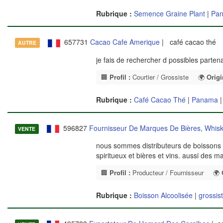
Rubrique :
Semence Graine Plant
|
Pa
657731
Cacao Cafe Amerique
| café cacao thé
AUTRE
je fais de rechercher d possibles parten
🏢
Profil :
Courtier / Grossiste
🌍
Origi
Rubrique :
Café Cacao Thé
|
Panama
596827
Fournisseur De Marques De Bières, Whisk
VENTE
nous sommes distributeurs de boissons
spiritueux et bières et vins. aussi des 
🏢
Profil :
Producteur / Fournisseur
🌍
Rubrique :
Boisson Alcoolisée
|
grossis