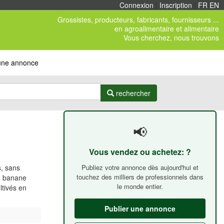
Connexion
|
Inscription
|
FR
/
EN
Grossistes, producteurs, fabricants, fournisseurs ...
en agroalimentaire et alimentaire
Vous cherchez, nous trouvons
 une annonce
rechercher
📢
Vous vendez ou achetez: ?
Publiez votre annonce dès aujourd'hui et
s, sans
touchez des milliers de professionnels dans
, banane
le monde entier.
ltivés en
Publier une annonce