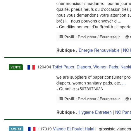
cher monsieur / madame: bonne journé
qualité. pneus neufs ou d'occasion très 
nous vous demandons votre attention sur
brésil. nous pouvons envoyer d
...
- Conditionnement :Du Brésil à n'import
🏢
Profil :
Producteur / Fournisseur
🌍
Rubrique :
Energie Renouvelable
|
NC 
120494
Toilet Paper, Diapers, Women Pads, Napk
VENTE
we are suppliers of paper consumer prod
diapers, women sanitary pads, etc.
...
- Quantite :+5073976036
🏢
Profil :
Producteur / Fournisseur
🌍
Rubrique :
Hygiene Entretien
|
NC Pan
117019
Viande Et Poulet Halal
| grossiste viandes
ACHAT