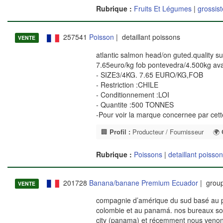
Rubrique :
Fruits Et Légumes
|
grossist
257541
Poisson
| detaillant poissons
VENTE
atlantic salmon head/on guted.quality su
7.65euro/kg fob pontevedra/4.500kg ava
- SIZE3/4KG. 7.65 EURO/KG,FOB
- Restriction :CHILE
- Conditionnement :LOI
- Quantite :500 TONNES
-Pour voir la marque concernee par cet
🏢
Profil :
Producteur / Fournisseur
🌍
Rubrique :
Poissons
|
detaillant poisso
201728
Banana/banane Premium Ecuador
| group
VENTE
compagnie d’amérique du sud basé au pa
colombie et au panamá. nos bureaux son
city (panama) et récemment nous venons