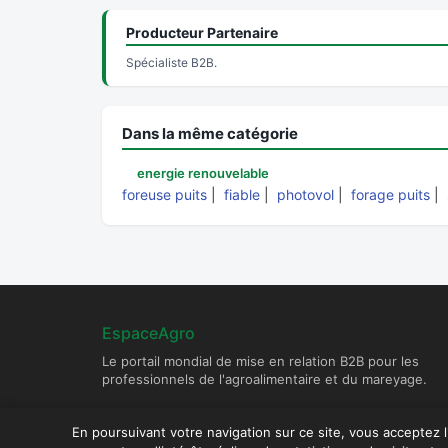
Producteur Partenaire
Spécialiste B2B.
Dans la même catégorie
energie renouvelable
foreuse puits
|
fiable
|
photovol
|
forage puits
|
EspaceAgro
Le portail mondial de mise en relation B2B pour les
professionnels de l'agroalimentaire et du mareyage.
En poursuivant votre navigation sur ce site, vous acceptez 