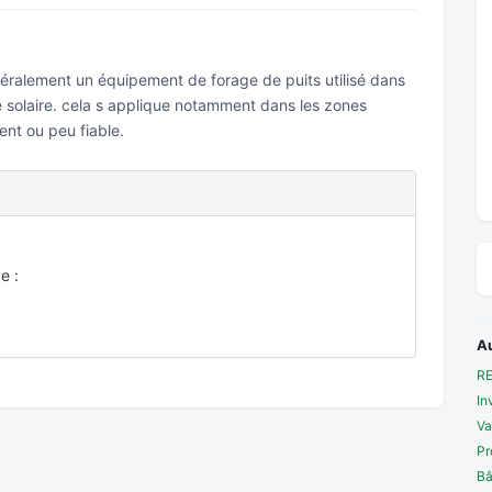
éralement un équipement de forage de puits utilisé dans
gie solaire. cela s applique notamment dans les zones
ent ou peu fiable.
e :
A
R
In
Va
Pr
Bâ