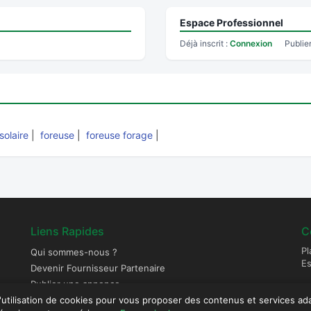
Espace Professionnel
Déjà inscrit :
Connexion
Publie
solaire
|
foreuse
|
foreuse forage
|
Liens Rapides
C
Pl
Qui sommes-nous ?
E
Devenir Fournisseur Partenaire
Publier une annonce
l'utilisation de cookies pour vous proposer des contenus et services ad