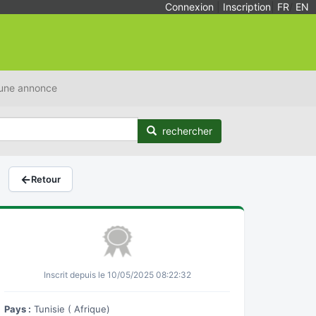
Connexion
|
Inscription
|
FR
/
EN
 une annonce
rechercher
←
Retour
Inscrit depuis le 10/05/2025 08:22:32
Pays :
Tunisie ( Afrique)