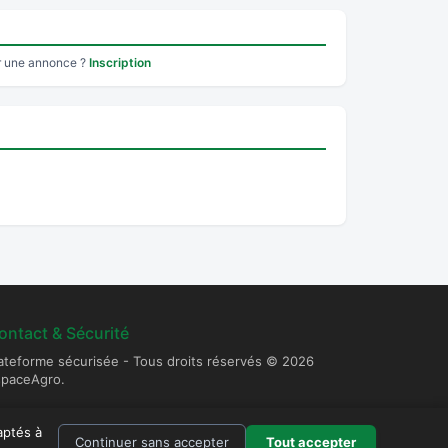
r une annonce ?
Inscription
ontact & Sécurité
ateforme sécurisée - Tous droits réservés © 2026
spaceAgro.
aptés à
Continuer sans accepter
Tout accepter