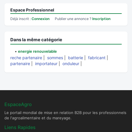
Espace Professionnel
Déjà inscrit :
Connexion
Publier une annonce ?
Inscription
Dans la même catégorie
•
energie renouvelable
reche partenaire
|
sommes
|
batterie
|
fabricant
|
partenaire
|
importateur
|
onduleur
|
EspaceAgro
Le portail mondial de mise en relation B2B pour les professionnels
de l'agroalimentaire et du mareyage.
Liens Rapides