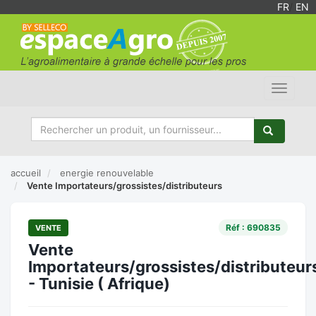
FR
/
EN
Toggle
navigat
accueil
energie renouvelable
Vente Importateurs/grossistes/distributeurs
Réf : 690835
VENTE
Vente
Importateurs/grossistes/distributeur
- Tunisie ( Afrique)