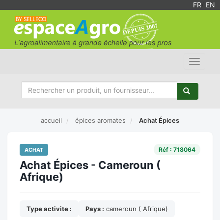
FR
/
EN
Toggle
navigat
accueil
épices aromates
Achat Épices
Réf : 718064
ACHAT
Achat Épices - Cameroun (
Afrique)
Type activite :
Pays :
cameroun ( Afrique)