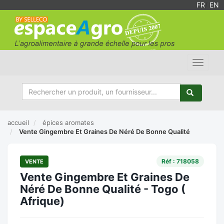
FR
/
EN
Toggle
navigat
accueil
épices aromates
Vente Gingembre Et Graines De Néré De Bonne Qualité
Réf : 718058
VENTE
Vente Gingembre Et Graines De
Néré De Bonne Qualité - Togo (
Afrique)