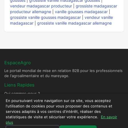
gousses
|
grossiste vanille madagascar gousses
|
vendeur madagascar producteur
|
grossiste madagascar
producteur allemagne
|
vanille gousses madagascar
|
grossiste vanille gousses madagascar
|
vendeur vanille
madagascar
|
grossiste vanille madagascar allemagne
EspaceAgro
Le portail mondial de mise en relation B2B pour les professionnels
de l'agroalimentaire et du mareyage.
Liens Rapides
Qui sommes-nous ?
Devenir Fournisseur Partenaire
En poursuivant votre navigation sur ce site, vous acceptez
l'utilisation de cookies pour vous proposer des contenus et
Publier une annonce
services adaptés à vos centres d'intérêt, réaliser des
Contact & Sécurité
statistiques de visite et sécuriser votre expérience.
En savoir
plus
Plateforme sécurisée - Tous droits réservés © 2026 EspaceAgro.