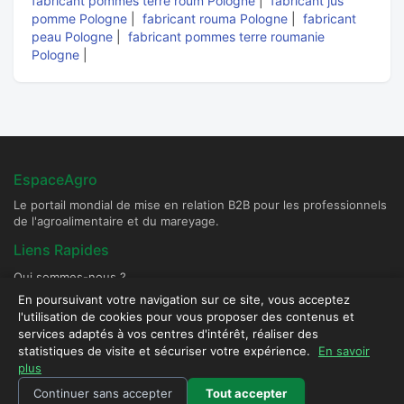
fabricant pommes terre roum Pologne
|
fabricant jus
pomme Pologne
|
fabricant rouma Pologne
|
fabricant
peau Pologne
|
fabricant pommes terre roumanie
Pologne
|
EspaceAgro
Le portail mondial de mise en relation B2B pour les professionnels
de l'agroalimentaire et du mareyage.
Liens Rapides
Qui sommes-nous ?
Devenir Fournisseur Partenaire
En poursuivant votre navigation sur ce site, vous acceptez
l'utilisation de cookies pour vous proposer des contenus et
Publier une annonce
services adaptés à vos centres d'intérêt, réaliser des
Contact & Sécurité
statistiques de visite et sécuriser votre expérience.
En savoir
plus
Plateforme sécurisée - Tous droits réservés © 2026 EspaceAgro.
Continuer sans accepter
Tout accepter