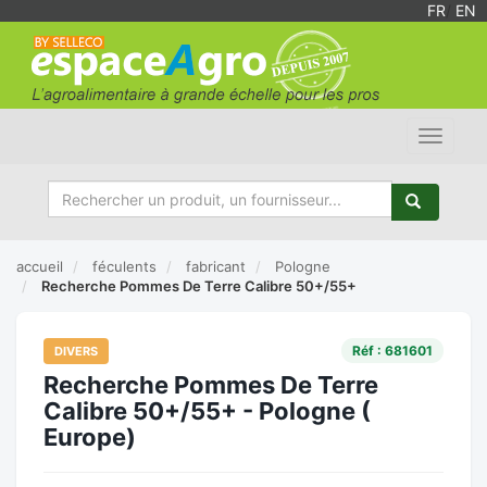
FR
/
EN
Toggle
navigat
accueil
féculents
fabricant
Pologne
Recherche Pommes De Terre Calibre 50+/55+
Réf : 681601
DIVERS
Recherche Pommes De Terre
Calibre 50+/55+ - Pologne (
Europe)