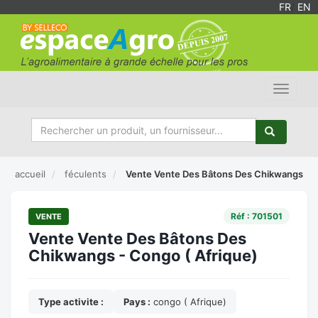
FR
/
EN
Toggle
navigat
accueil
féculents
Vente Vente Des Bâtons Des Chikwangs
Réf : 701501
VENTE
Vente Vente Des Bâtons Des
Chikwangs - Congo ( Afrique)
Type activite :
Pays :
congo ( Afrique)