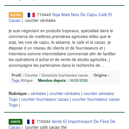
716449
Soja Mais Noix De Cajou Café Et
AUTRE
Cacao
| courtier céréales
je suis négociant en produits tropicaux, spécialisé dans le
commerce de matières premières agricoles telles que le
soja, les noix de cajou, le sésame, le café et le cacao. je
dispose d un réseau de clients et de fournisseurs et j
interviens comme intermédiaire commercial afin de faciliter
les opérations d achat et de vente de stocks agricoles. j
accompagne les partenaires dans la recherche de
...
Profil :
Courtier / Grossiste fournisseur cacao
Origine :
Togo
Afrique
Membre depuis :
16/05/2026
Rubrique :
céréales
|
courtier céréales
|
courtier céréales
Togo
|
courtier fournisseur cacao
|
courtier fournisseur cacao
Togo
|
716244
Vente Et Import/export De Fève De
VENTE
Cacao
| courtier café cacao thé