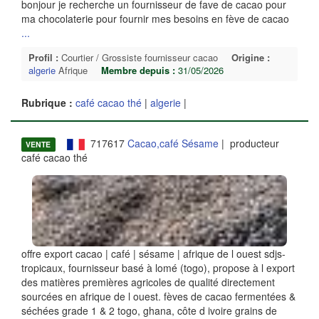
bonjour je recherche un fournisseur de fave de cacao pour
ma chocolaterie pour fournir mes besoins en fève de cacao
...
Profil :
Courtier / Grossiste fournisseur cacao
Origine :
algerie
Afrique
Membre depuis :
31/05/2026
Rubrique :
café cacao thé
|
algerie
|
717617
Cacao,café Sésame
| producteur
VENTE
café cacao thé
offre export cacao | café | sésame | afrique de l ouest sdjs-
tropicaux, fournisseur basé à lomé (togo), propose à l export
des matières premières agricoles de qualité directement
sourcées en afrique de l ouest. fèves de cacao fermentées &
séchées grade 1 & 2 togo, ghana, côte d ivoire grains de