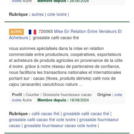
ivoire
Autre
Membre depuis :
26/06/2026
Rubrique :
autres
|
cote ivoire
|
720065
Mise En Relation Entre Vendeurs Et
AUTRE
Acheteurs
| grossiste café cacao thé
nous sommes spécialisés dans la mise en relation
commerciale entre producteurs, coopératives, exportateurs
et acheteurs de produits agricoles en provenance de la côte
d ivoire. grâce à notre réseau de partenaires de confiance,
nous facilitons les transactions nationales et internationales
portant sur : cacao (fèves, produits dérivés) café noix de
cajou (anacarde) caoutchouc nature
...
Profil :
Courtier / Grossiste fournisseur cacao
Origine :
cote
ivoire
Autre
Membre depuis :
18/08/2024
Rubrique :
café cacao thé
|
grossiste café cacao thé
|
grossiste café cacao thé cote ivoire
|
grossiste fournisseur
cacao
|
grossiste fournisseur cacao cote ivoire
|