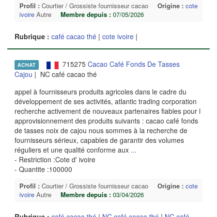
Profil :
Courtier / Grossiste fournisseur cacao
Origine :
cote
ivoire
Autre
Membre depuis :
07/05/2026
Rubrique :
café cacao thé
|
cote ivoire
|
715275
Cacao Café Fonds De Tasses
ACHAT
Cajou
| NC café cacao thé
appel à fournisseurs produits agricoles dans le cadre du
développement de ses activités, atlantic trading corporation
recherche activement de nouveaux partenaires fiables pour l
approvisionnement des produits suivants : cacao café fonds
de tasses noix de cajou nous sommes à la recherche de
fournisseurs sérieux, capables de garantir des volumes
réguliers et une qualité conforme aux
...
- Restriction :Cote d' ivoire
- Quantite :100000
Profil :
Courtier / Grossiste fournisseur cacao
Origine :
cote
ivoire
Autre
Membre depuis :
03/04/2026
Rubrique :
café cacao thé
|
NC café cacao thé
|
NC café