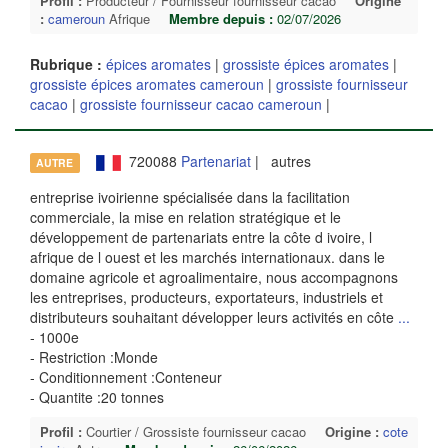
Profil :
Producteur / Fournisseur fournisseur cacao
Origine
:
cameroun
Afrique
Membre depuis :
02/07/2026
Rubrique :
épices aromates
|
grossiste épices aromates
|
grossiste épices aromates cameroun
|
grossiste fournisseur
cacao
|
grossiste fournisseur cacao cameroun
|
720088
Partenariat
| autres
AUTRE
entreprise ivoirienne spécialisée dans la facilitation
commerciale, la mise en relation stratégique et le
développement de partenariats entre la côte d ivoire, l
afrique de l ouest et les marchés internationaux. dans le
domaine agricole et agroalimentaire, nous accompagnons
les entreprises, producteurs, exportateurs, industriels et
distributeurs souhaitant développer leurs activités en côte
...
- 1000e
- Restriction :Monde
- Conditionnement :Conteneur
- Quantite :20 tonnes
Profil :
Courtier / Grossiste fournisseur cacao
Origine :
cote