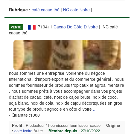
Rubrique :
café cacao thé
|
NC cote ivoire
|
719411
Cacao De Côte D'ivoire
| NC café
VENTE
cacao thé
nous sommes une entreprise ivoirienne du négoce
international, d'import-export et du commerce général . nous
sommes fournisseur de produits tropicaux et agroalimentaire
. nous sommes prêts à vous accompagner dans vos projets
d'achat de cacao, café, noix de cajou brute, noix de coco,
soja blanc, noix de cola, noix de cajou décortiquées en gros
tout type de produit agricole en côte d'ivoire
...
- Quantite :1000
Profil :
Producteur / Fournisseur fournisseur cacao
Origine
:
cote ivoire
Autre
Membre depuis :
27/10/2022