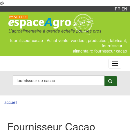
ok
FR
/
EN
fournisseur cacao - Achat vente, vendeur, producteur, fabricant,
fournisseur ...
alimentaire fournisseur cacao
Toggle
navigati
accueil
Fournisseur Cacao