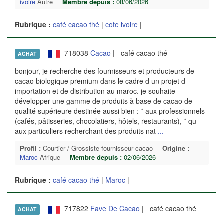
ivoire
Autre
Membre depuis :
08/06/2026
Rubrique :
café cacao thé
|
cote ivoire
|
718038
Cacao
| café cacao thé
ACHAT
bonjour, je recherche des fournisseurs et producteurs de
cacao biologique premium dans le cadre d un projet d
importation et de distribution au maroc. je souhaite
développer une gamme de produits à base de cacao de
qualité supérieure destinée aussi bien : * aux professionnels
(cafés, pâtisseries, chocolatiers, hôtels, restaurants), * qu
aux particuliers recherchant des produits nat
...
Profil :
Courtier / Grossiste fournisseur cacao
Origine :
Maroc
Afrique
Membre depuis :
02/06/2026
Rubrique :
café cacao thé
|
Maroc
|
717822
Fave De Cacao
| café cacao thé
ACHAT