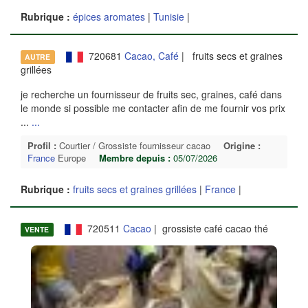
Rubrique :
épices aromates
|
Tunisie
|
720681
Cacao, Café
| fruits secs et graines
AUTRE
grillées
je recherche un fournisseur de fruits sec, graines, café dans
le monde si possible me contacter afin de me fournir vos prix
...
...
Profil :
Courtier / Grossiste fournisseur cacao
Origine :
France
Europe
Membre depuis :
05/07/2026
Rubrique :
fruits secs et graines grillées
|
France
|
720511
Cacao
| grossiste café cacao thé
VENTE