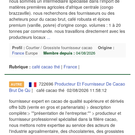
nous sommes un intermédiaire spécialisé dans l'import de
matières premières agricoles d'afrique centrale (congo
brazzaville). nous recherchons des fournisseurs ou des
acheteurs pour du cacao brut, café robusta et épices
premium (vanille, poivre) d'origine congo. volumes : 1 à 20
tonnes par commande. nous travaillons directement avec les
producteurs locaux
...
Profil :
Courtier / Grossiste fournisseur cacao
Origine :
France
Europe
Membre depuis :
04/08/2026
Rubrique :
café cacao thé
|
France
|
722696
Producteur Et Fournisseur De Cacao
AUTRE
Brut De Qu
| café cacao thé 02/08/2026 11:58:12
fournisseur expert en cacao de qualité supérieure et dérivés
offre b2b (vente en gros et partenariats) > description
complète:> **présentation de l'entreprise:** > producteur et
fournisseur professionnel spécialisé dans la filière cacao,
nous mettons notre expertise au service des acteurs de
l'industrie agroalimentaire, des chocolateries, des grossistes