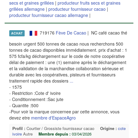
secs et graines grillées
|
producteur fruits secs et graines
grillées allemagne
|
producteur fournisseur cacao
|
producteur fournisseur cacao allemagne
|
719176
Fève De Cacao
| NC café cacao thé
ACHAT
besoin urgent 500 tonnes de cacao nous recherchons 500
tonnes de cacao disponibles immédiatement. prix d'achat : 1
575 fcfa/kg déchargement sur le code de notre coopérative
délai de paiement : une (1) semaine après le déchargement
et la validation de la marchandise collaboration sérieuse et
durable avec les coopératives, pisteurs et fournisseurs
traitement rapide des dossiers
...
- 1575
- Restriction :Cote d' ivoire
- Conditionnement :Sac jute
- Quantite :500
-Pour voir la marque concernee par cette annonce, vous
devez etre
membre d'EspaceAgro
Profil :
Courtier / Grossiste fournisseur cacao
Origine :
cote
ivoire
Autre
Membre depuis :
03/04/2026