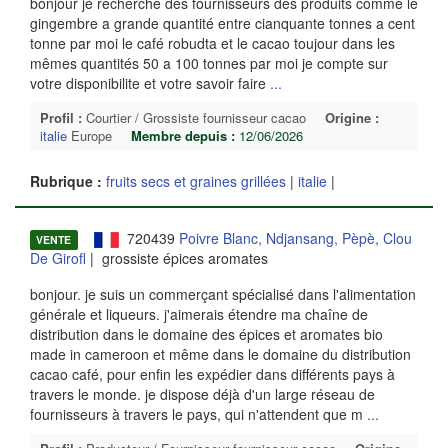
bonjour je recherche des fournisseurs des produits comme le
gingembre a grande quantité entre cianquante tonnes a cent
tonne par moi le café robudta et le cacao toujour dans les
mêmes quantités 50 a 100 tonnes par moi je compte sur
votre disponibilite et votre savoir faire
...
Profil :
Courtier / Grossiste fournisseur cacao
Origine :
italie
Europe
Membre depuis :
12/06/2026
Rubrique :
fruits secs et graines grillées
|
italie
|
720439
Poivre Blanc, Ndjansang, Pèpè, Clou
VENTE
De Girofl
| grossiste épices aromates
bonjour. je suis un commerçant spécialisé dans l'alimentation
générale et liqueurs. j'aimerais étendre ma chaîne de
distribution dans le domaine des épices et aromates bio
made in cameroon et même dans le domaine du distribution
cacao café, pour enfin les expédier dans différents pays à
travers le monde. je dispose déjà d'un large réseau de
fournisseurs à travers le pays, qui n'attendent que m
...