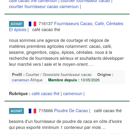
café cacao thé cameroun
|
courtier fournisseur cacao
|
courtier fournisseur cacao cameroun
|
716137
Fournisseurs Cacao, Café, Céréales
ACHAT
Et épices
| café cacao thé
nous sommes une agence de courtage et négoce de
matières premières agricoles notamment: cacao, café,
sesame, gingembre, cajou, épices, céréales. nous à la
recherche de fournisseurs sérieux et souhaitants développer
leur marché vers l asie et le moyen-orient.
...
Profil :
Courtier / Grossiste fournisseur cacao
Origine :
cameroun
Afrique
Membre depuis :
13/05/2026
Rubrique :
café cacao thé
|
cameroun
|
715666
Poudre De Cacao
| café cacao thé
ACHAT
besoins d'un fournisseur de poudre de caca en côte d'ivoire
qui peux exporté minimum 1 conteneur par mois
...