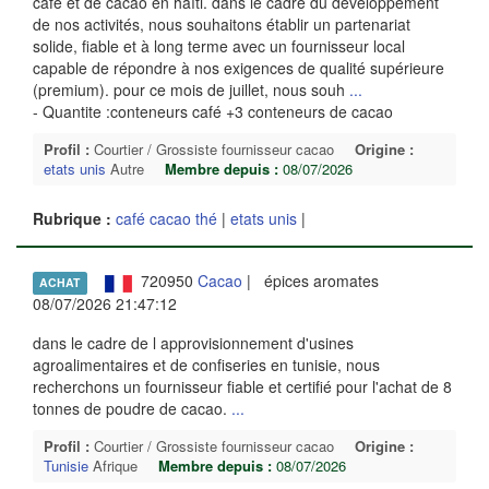
café et de cacao en haïti. dans le cadre du développement
de nos activités, nous souhaitons établir un partenariat
solide, fiable et à long terme avec un fournisseur local
capable de répondre à nos exigences de qualité supérieure
(premium). pour ce mois de juillet, nous souh
...
- Quantite :conteneurs café +3 conteneurs de cacao
Profil :
Courtier / Grossiste fournisseur cacao
Origine :
etats unis
Autre
Membre depuis :
08/07/2026
Rubrique :
café cacao thé
|
etats unis
|
720950
Cacao
| épices aromates
ACHAT
08/07/2026 21:47:12
dans le cadre de l approvisionnement d'usines
agroalimentaires et de confiseries en tunisie, nous
recherchons un fournisseur fiable et certifié pour l'achat de 8
tonnes de poudre de cacao.
...
Profil :
Courtier / Grossiste fournisseur cacao
Origine :
Tunisie
Afrique
Membre depuis :
08/07/2026