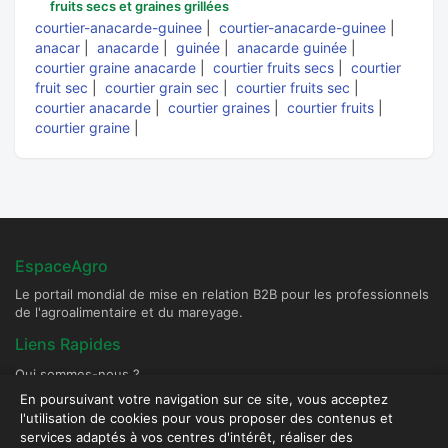
fruits secs et graines grillées
courtier-anacarde-guinee
|
courtier-anacarde-guinee
|
anacar
|
anacarde
|
guinée
|
anacarde guinée
|
courtier graine anacarde
|
courtier fruits secs
|
courtier
fruit sec
|
courtier grain sec
|
courtier fruits sec
|
courtier anacarde
|
courtier graines
|
courtier fruits
|
courtier graine
|
EspaceAgro
Le portail mondial de mise en relation B2B pour les professionnels
de l'agroalimentaire et du mareyage.
Liens Rapides
Qui sommes-nous ?
Devenir Fournisseur Partenaire
En poursuivant votre navigation sur ce site, vous acceptez
l'utilisation de cookies pour vous proposer des contenus et
Publier une annonce
services adaptés à vos centres d'intérêt, réaliser des