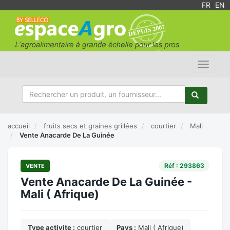
FR
/
EN
Toggle
navigat
accueil
fruits secs et graines grillées
courtier
Mali
Vente Anacarde De La Guinée
Réf : 293863
VENTE
Vente Anacarde De La Guinée -
Mali ( Afrique)
Type activite :
courtier
Pays :
Mali ( Afrique)