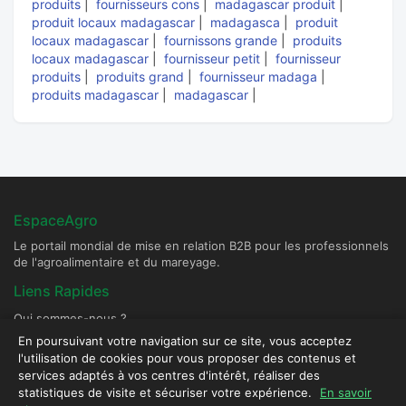
produits
|
fournisseurs cons
|
madagascar produit
|
produit locaux madagascar
|
madagasca
|
produit
locaux madagascar
|
fournissons grande
|
produits
locaux madagascar
|
fournisseur petit
|
fournisseur
produits
|
produits grand
|
fournisseur madaga
|
produits madagascar
|
madagascar
|
EspaceAgro
Le portail mondial de mise en relation B2B pour les professionnels
de l'agroalimentaire et du mareyage.
Liens Rapides
Qui sommes-nous ?
Devenir Fournisseur Partenaire
En poursuivant votre navigation sur ce site, vous acceptez
l'utilisation de cookies pour vous proposer des contenus et
Publier une annonce
services adaptés à vos centres d'intérêt, réaliser des
Contact & Sécurité
statistiques de visite et sécuriser votre expérience.
En savoir