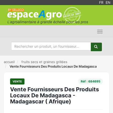
FR
/
EN
Toggle
navigat
accueil
fruits secs et graines grillées
Vente Fournisseurs Des Produits Locaux De Madagasca
Réf : 684695
VENTE
Vente Fournisseurs Des Produits
Locaux De Madagasca -
Madagascar ( Afrique)