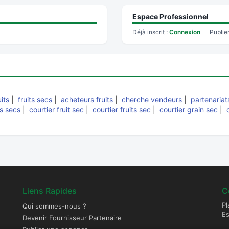
Espace Professionnel
Déjà inscrit :
Connexion
Publie
its
|
fruits secs
|
acheteurs fruits
|
cherche vendeurs
|
partenariat
ts secs
|
courtier fruit sec
|
courtier fruits sec
|
courtier grain sec
|
Liens Rapides
C
Pl
Qui sommes-nous ?
E
Devenir Fournisseur Partenaire