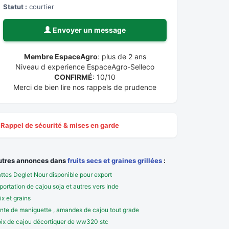
Statut :
courtier
Envoyer un message
Membre EspaceAgro
: plus de 2 ans
Niveau d experience EspaceAgro-Selleco
CONFIRMÉ
: 10/10
Merci de bien lire nos rappels de prudence
Rappel de sécurité & mises en garde
utres annonces dans
fruits secs et graines grillées
:
ttes Deglet Nour disponible pour export
portation de cajou soja et autres vers Inde
ix et grains
nte de maniguette , amandes de cajou tout grade
ix de cajou décortiquer de ww320 stc