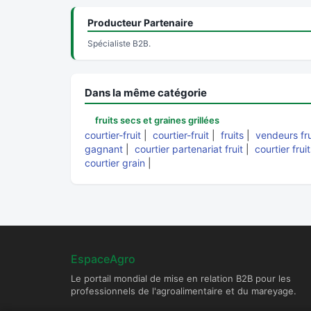
Producteur Partenaire
Spécialiste B2B.
Dans la même catégorie
fruits secs et graines grillées
courtier-fruit
|
courtier-fruit
|
fruits
|
vendeurs fru
gagnant
|
courtier partenariat fruit
|
courtier frui
courtier grain
|
EspaceAgro
Le portail mondial de mise en relation B2B pour les
professionnels de l'agroalimentaire et du mareyage.