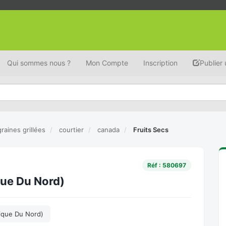
Qui sommes nous ?
Mon Compte
Inscription
Publier
graines grillées
courtier
canada
Fruits Secs
Réf : 580697
que Du Nord)
ique Du Nord)