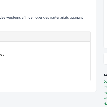
 des vendeurs afin de nouer des partenariats gagnant
e :
A
Da
Ex
no
Ve
No