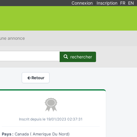
Connexion
|
Inscription
|
FR
/
EN
 une annonce
rechercher
←
Retour
Inscrit depuis le 19/01/2023 02:37:31
Pays :
Canada ( Amerique Du Nord)