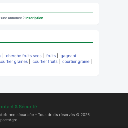
r une annonce ?
Inscription
s
|
cherche fruits secs
|
fruits
|
gagnant
courtier graines
|
courtier fruits
|
courtier graine
|
ontact & Sécurité
ateforme sécurisée - Tous droits réservés © 2026
spaceAgro.