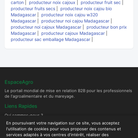
carton
|
producteur noix cajoux
|
producteur fruit sec
|
producteur fruits secs
|
producteur noix cajou bio
Madagascar
|
producteur noix cajou w320
Madagascar
|
producteur noi cajou Madagascar
|
producteur noi cajoux Madagascar
|
producteur bon prix
Madagascar
|
producteur cajoux Madagascar
|
producteur sac emballage Madagascar
|
EspaceAgro
Le portail mondial de mise en relation B2B pour les professionnels
de l'agroalimentaire et du mareyage.
Liens Rapides
Qui sommes-nous ?
Devenir Fournisseur Partenaire
En poursuivant votre navigation sur ce site, vous acceptez
l'utilisation de cookies pour vous proposer des contenus et
Publier une annonce
services adaptés à vos centres d'intérêt, réaliser des