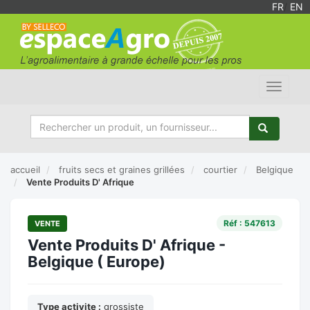
FR
/
EN
Toggle
navigat
accueil
fruits secs et graines grillées
courtier
Belgique
Vente Produits D' Afrique
Réf : 547613
VENTE
Vente Produits D' Afrique -
Belgique ( Europe)
Type activite :
grossiste