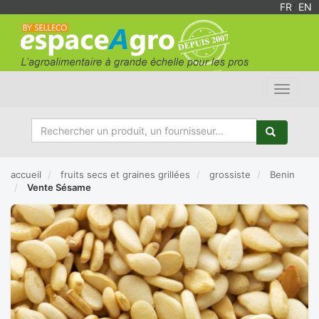
FR
/
EN
Toggle
navigat
accueil
fruits secs et graines grillées
grossiste
Benin
Vente Sésame