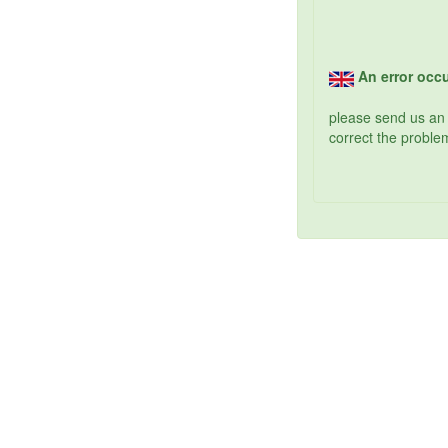
An error occu
please send us an
correct the problem