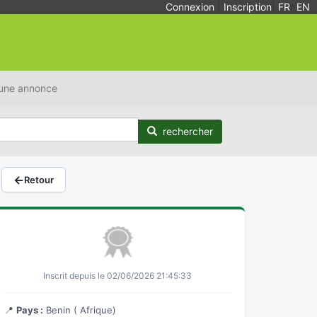
Connexion
|
Inscription
|
FR
/
EN
 une annonce
rechercher
←
Retour
Inscrit depuis le 02/06/2026 21:45:33
📍
Pays :
Benin ( Afrique)