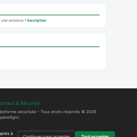
r une annonce ?
Inscription
ontact & Sécurité
ateforme sécurisée - Tous droits réservés © 2026
spaceAgro.
aptés à
Continuer sans accepter
Tout accepter