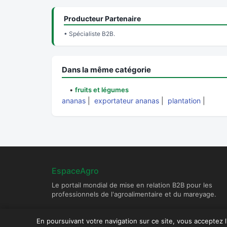
Producteur Partenaire
• Spécialiste B2B.
Dans la même catégorie
•
fruits et légumes
ananas
|
exportateur ananas
|
plantation
|
EspaceAgro
Le portail mondial de mise en relation B2B pour les
professionnels de l'agroalimentaire et du mareyage.
En poursuivant votre navigation sur ce site, vous acceptez 