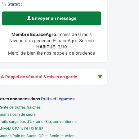
🏷️
Statut :
Envoyer un message
Membre EspaceAgro
: moins de 6 mois
Niveau d experience EspaceAgro-Selleco
HABITUÉ
: 3/10
Merci de bien lire nos rappels de prudence
▼
⚠️ Rappel de sécurité & mises en garde
utres annonces dans
fruits et légumes
:
Vente de truffes fraiches
Ananas pain de sucre
Fruits surgelées d'Ukraine-Bio, conventionnel
ANANAS PAIN DU SUCRE
Ananas Pain de Sucre IGP — Bénin — Avion