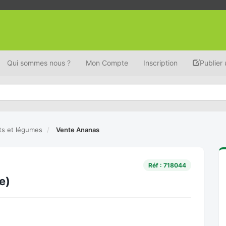
Qui sommes nous ?
Mon Compte
Inscription
Publier
its et légumes
Vente Ananas
Réf : 718044
e)