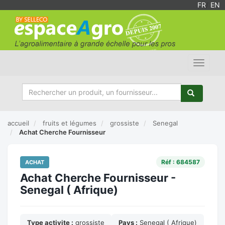
FR
/
EN
Toggle
navigat
accueil
fruits et légumes
grossiste
Senegal
Achat Cherche Fournisseur
Réf : 684587
ACHAT
Achat Cherche Fournisseur -
Senegal ( Afrique)
Type activite :
grossiste
Pays :
Senegal ( Afrique)