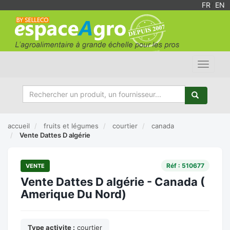
FR
/
EN
Toggle
navigat
accueil
fruits et légumes
courtier
canada
Vente Dattes D algérie
Réf : 510677
VENTE
Vente Dattes D algérie - Canada (
Amerique Du Nord)
Type activite :
courtier