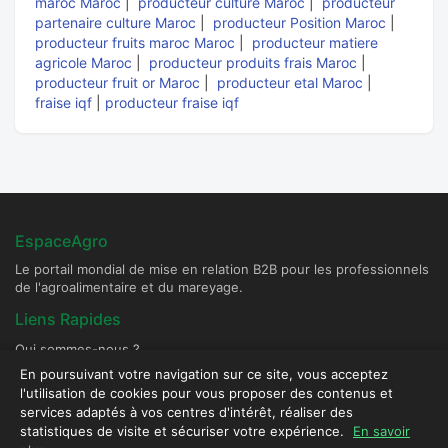
maroc Maroc
|
producteur culture Maroc
|
producteur
partenaire culture Maroc
|
producteur Position Maroc
|
producteur fruits maroc Maroc
|
producteur matiere
agricole Maroc
|
producteur produits frais Maroc
|
producteur fruit or Maroc
|
producteur etal Maroc
|
fraise iqf
|
producteur fraise iqf
EspaceAgro
Le portail mondial de mise en relation B2B pour les professionnels
de l'agroalimentaire et du mareyage.
Liens Rapides
Qui sommes-nous ?
Devenir Fournisseur Partenaire
En poursuivant votre navigation sur ce site, vous acceptez
l'utilisation de cookies pour vous proposer des contenus et
Publier une annonce
services adaptés à vos centres d'intérêt, réaliser des
Contact & Sécurité
statistiques de visite et sécuriser votre expérience.
En savoir