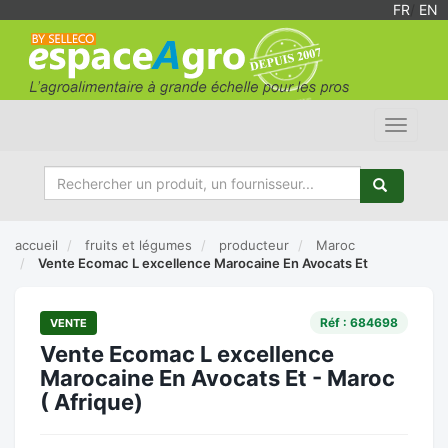
FR
/
EN
Toggle
navigat
accueil
fruits et légumes
producteur
Maroc
Vente Ecomac L excellence Marocaine En Avocats Et
Réf : 684698
VENTE
Vente Ecomac L excellence
Marocaine En Avocats Et - Maroc
( Afrique)