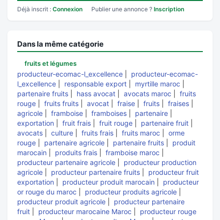
Déjà inscrit :
Connexion
Publier une annonce ?
Inscription
Dans la même catégorie
fruits et légumes
producteur-ecomac-l_excellence
|
producteur-ecomac-
l_excellence
|
responsable export
|
myrtille maroc
|
partenaire fruits
|
hass avocat
|
avocats maroc
|
fruits
rouge
|
fruits fruits
|
avocat
|
fraise
|
fruits
|
fraises
|
agricole
|
framboise
|
framboises
|
partenaire
|
exportation
|
fruit frais
|
fruit rouge
|
partenaire fruit
|
avocats
|
culture
|
fruits frais
|
fruits maroc
|
orme
rouge
|
partenaire agricole
|
partenaire fruits
|
produit
marocain
|
produits frais
|
framboise maroc
|
producteur partenaire agricole
|
producteur production
agricole
|
producteur partenaire fruits
|
producteur fruit
exportation
|
producteur produit marocain
|
producteur
or rouge du maroc
|
producteur produits agricole
|
producteur produit agricole
|
producteur partenaire
fruit
|
producteur marocaine Maroc
|
producteur rouge